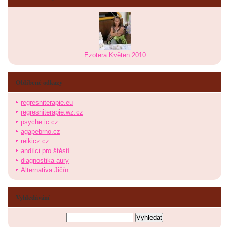
Ezotera Květen 2010
Oblíbené odkazy
regresniterapie.eu
regresniterapie.wz.cz
psyche.ic.cz
agapebrno.cz
reikicz.cz
andílci pro štěstí
diagnostika aury
Alternativa Jičín
Vyhledávání