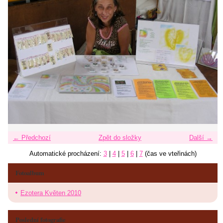
← Předchozí
Zpět do složky
Další →
Automatické procházení:
3
|
4
|
5
|
6
|
7
(čas ve vteřinách)
Fotoalbum
Ezotera Květen 2010
Poslední fotografie