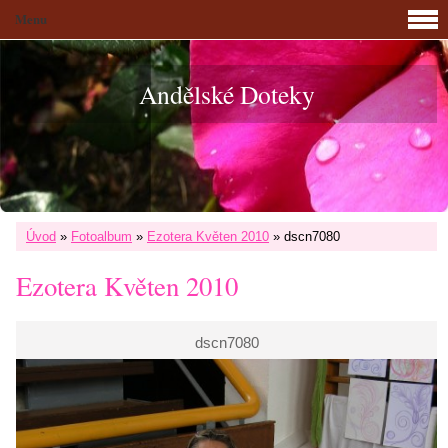
Menu
Andělské Doteky
Úvod
»
Fotoalbum
»
Ezotera Květen 2010
»
dscn7080
Ezotera Květen 2010
dscn7080