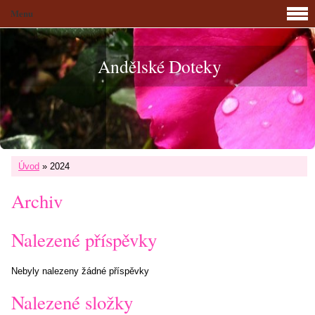
Menu
Andělské Doteky
Úvod
»
2024
Archiv
Nalezené příspěvky
Nebyly nalezeny žádné příspěvky
Nalezené složky