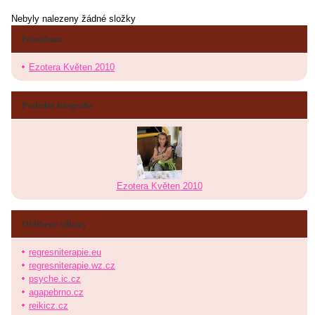
Nebyly nalezeny žádné složky
Fotoalbum
Ezotera Květen 2010
Poslední fotografie
Ezotera Květen 2010
Oblíbené odkazy
regresniterapie.eu
regresniterapie.wz.cz
psyche.ic.cz
agapebrno.cz
reikicz.cz