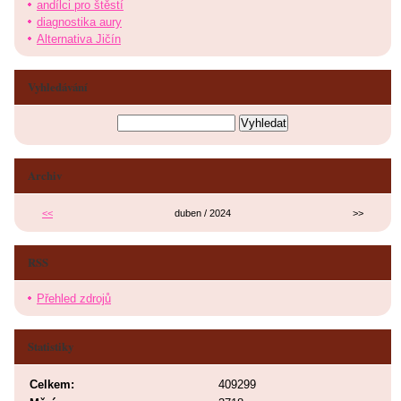
andílci pro štěstí
diagnostika aury
Alternativa Jičín
Vyhledávání
Archiv
<<
duben / 2024
>>
RSS
Přehled zdrojů
Statistiky
Celkem:
409299