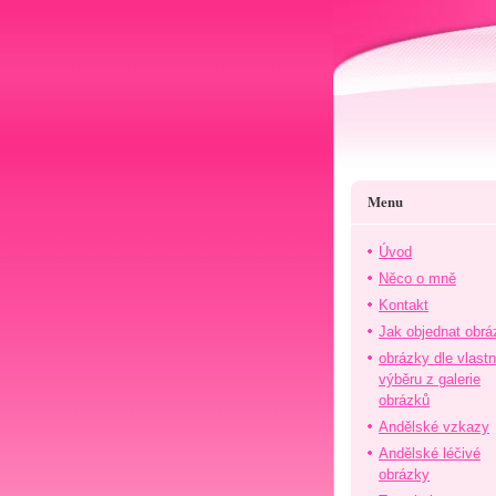
Menu
Úvod
Něco o mně
Kontakt
Jak objednat obrá
obrázky dle vlast
výběru z galerie
obrázků
Andělské vzkazy
Andělské léčivé
obrázky