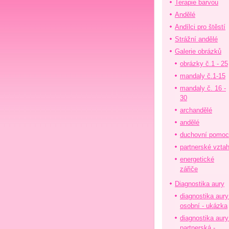
Terapie barvou
Andělé
Andílci pro štěstí
Strážní andělé
Galerie obrázků
obrázky č.1 - 25
mandaly č.1-15
mandaly č. 16 -
30
archandělé
andělé
duchovní pomoc
partnerské vzta
energetické
zářiče
Diagnostika aury
diagnostika aury
osobní - ukázka
diagnostika aury
partnerská -