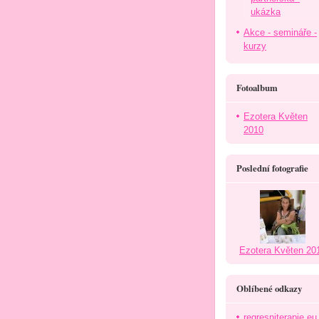
ukázka
Akce - semináře -
kurzy
Fotoalbum
Ezotera Květen
2010
Poslední fotografie
Ezotera Květen 20
Oblíbené odkazy
regresniterapie.eu