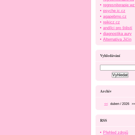
regresniterapie.wz
psyche.ic.cz
agapebrno.cz
reikicz.cz
andílci pro štěstí
diagnostika aury
Alternativa Jičín
Vyhledávání
Archiv
<<
duben / 2026
>
RSS
Přehled zdrojů